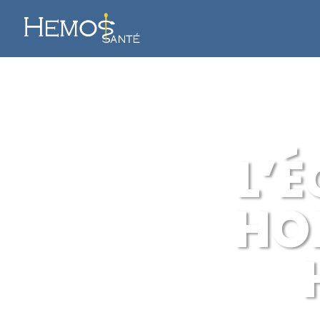
L’
HO