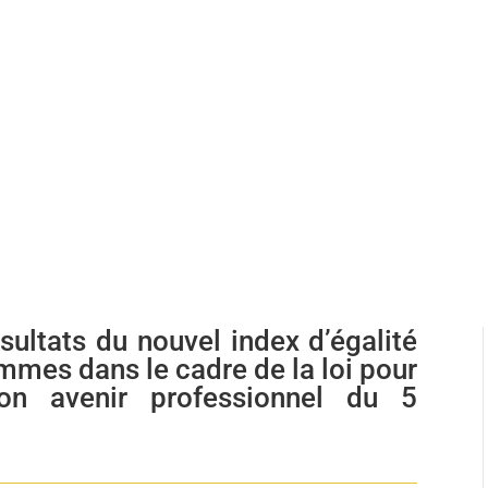
par
Pauline Augé
05/03/2020
News
0 commentaires
sultats du nouvel index d’
égalité
ommes d
ans le cadre de la loi pour
son avenir professionnel du 5