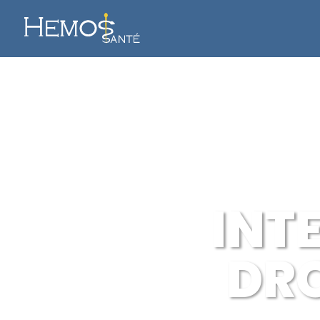
INT
DRO