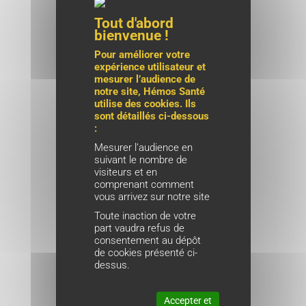
Tout d'abord
bienvenue !
Pour améliorer votre
expérience utilisateur et
mesurer l’audience de
notre site, Hémos Santé
utilise des cookies. Ils
sont détaillés ci-dessous
:
Mesurer l’audience en
suivant le nombre de
visiteurs et en
comprenant comment
vous arrivez sur notre site
Toute inaction de votre
part vaudra refus de
consentement au dépôt
de cookies présenté ci-
dessus.
Accepter et