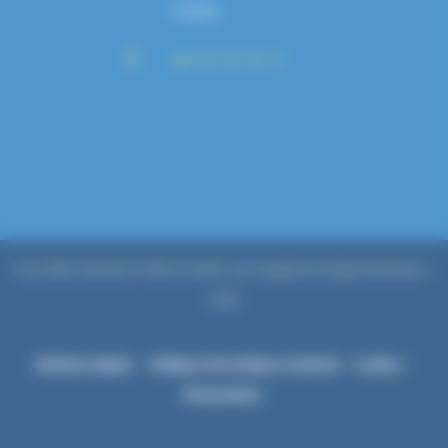
Cedex

09 72 72 72 71
Tous droits réservés © Hémos Santé, une marque du Groupe NoveoCare –
2026
Mentions légales
–
Politique Informatique et Libertés
–
Cookies
–
Réclamations