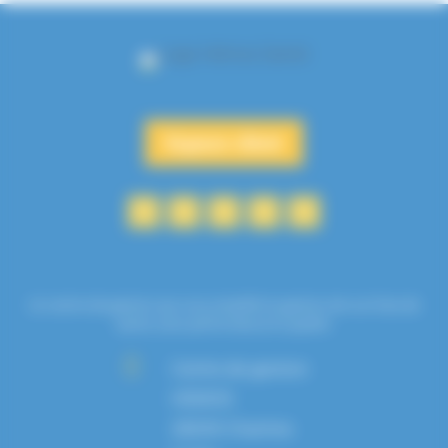
Espace client
Un centre de gestion qui vous simplifie la gestion de vos frais de
santé, avec performance et qualité.

Centre de gestion
HEMOS
28039 Chartres